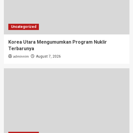
Uncategorized
Korea Utara Mengumumkan Program Nuklir
Terbarunya
adminnim
August 7, 2026