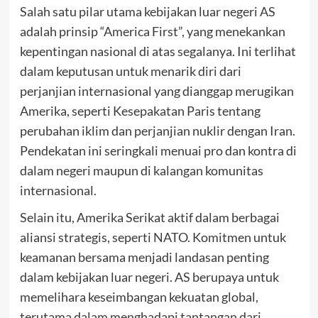
Salah satu pilar utama kebijakan luar negeri AS
adalah prinsip “America First”, yang menekankan
kepentingan nasional di atas segalanya. Ini terlihat
dalam keputusan untuk menarik diri dari
perjanjian internasional yang dianggap merugikan
Amerika, seperti Kesepakatan Paris tentang
perubahan iklim dan perjanjian nuklir dengan Iran.
Pendekatan ini seringkali menuai pro dan kontra di
dalam negeri maupun di kalangan komunitas
internasional.
Selain itu, Amerika Serikat aktif dalam berbagai
aliansi strategis, seperti NATO. Komitmen untuk
keamanan bersama menjadi landasan penting
dalam kebijakan luar negeri. AS berupaya untuk
memelihara keseimbangan kekuatan global,
terutama dalam menghadapi tantangan dari