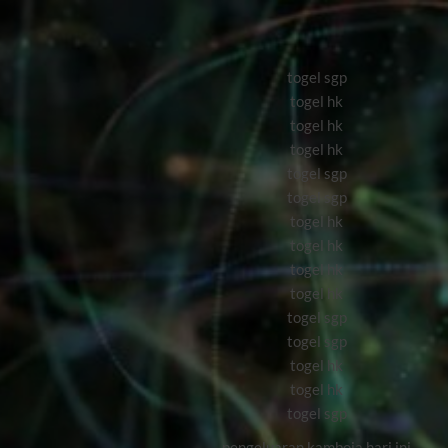
Skip
to
content
togel sgp
togel hk
togel hk
togel hk
togel sgp
togel sgp
togel hk
togel hk
togel hk
togel hk
togel sgp
togel sgp
togel hk
togel hk
togel sgp
pengeluaran kamboja hari ini