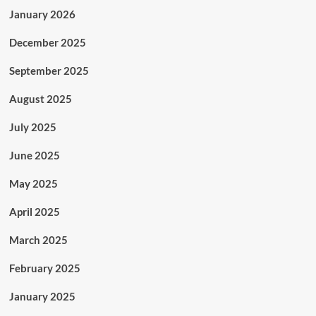
January 2026
December 2025
September 2025
August 2025
July 2025
June 2025
May 2025
April 2025
March 2025
February 2025
January 2025