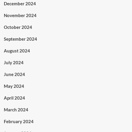
December 2024
November 2024
October 2024
September 2024
August 2024
July 2024
June 2024
May 2024
April 2024
March 2024
February 2024