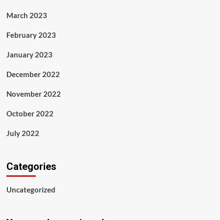
March 2023
February 2023
January 2023
December 2022
November 2022
October 2022
July 2022
Categories
Uncategorized