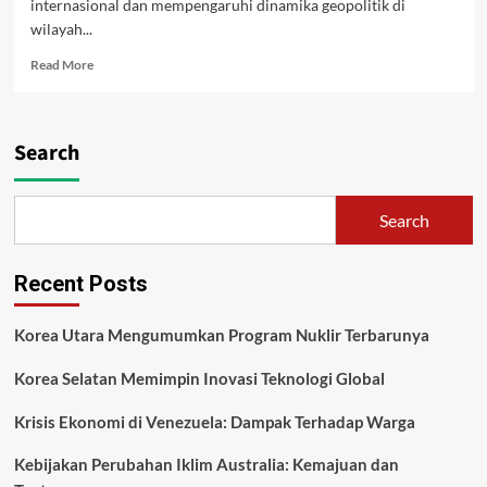
internasional dan mempengaruhi dinamika geopolitik di
wilayah...
Read
Read More
more
about
Perkembangan
Terbaru
Search
Konflik
di
Timur
Search
Tengah
Recent Posts
Korea Utara Mengumumkan Program Nuklir Terbarunya
Korea Selatan Memimpin Inovasi Teknologi Global
Krisis Ekonomi di Venezuela: Dampak Terhadap Warga
Kebijakan Perubahan Iklim Australia: Kemajuan dan