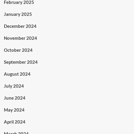
February 2025
January 2025
December 2024
November 2024
October 2024
September 2024
August 2024
July 2024
June 2024
May 2024
April 2024
March 2024