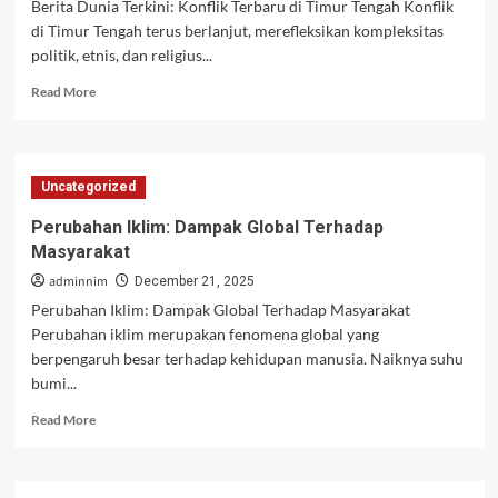
Berita Dunia Terkini: Konflik Terbaru di Timur Tengah Konflik
di Timur Tengah terus berlanjut, merefleksikan kompleksitas
politik, etnis, dan religius...
Read
Read More
more
about
Berita
Dunia
Uncategorized
Terkini:
Konflik
Perubahan Iklim: Dampak Global Terhadap
Terbaru
Masyarakat
di
Timur
adminnim
December 21, 2025
Tengah
Perubahan Iklim: Dampak Global Terhadap Masyarakat
Perubahan iklim merupakan fenomena global yang
berpengaruh besar terhadap kehidupan manusia. Naiknya suhu
bumi...
Read
Read More
more
about
Perubahan