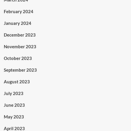
February 2024
January 2024
December 2023
November 2023
October 2023
September 2023
August 2023
July 2023
June 2023
May 2023
April 2023