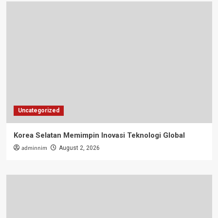
Uncategorized
Korea Selatan Memimpin Inovasi Teknologi Global
adminnim
August 2, 2026