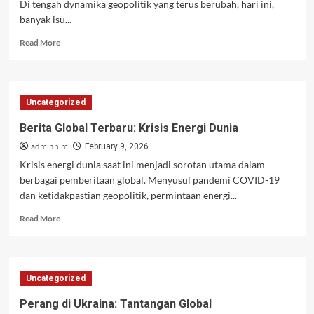
Di tengah dynamika geopolitik yang terus berubah, hari ini,
banyak isu...
Read
Read More
more
about
berita
global
Uncategorized
hari
ini:
Berita Global Terbaru: Krisis Energi Dunia
tren
adminnim
terbaru
February 9, 2026
dalam
Krisis energi dunia saat ini menjadi sorotan utama dalam
politik
berbagai pemberitaan global. Menyusul pandemi COVID-19
internasional
dan ketidakpastian geopolitik, permintaan energi...
Read
Read More
more
about
Berita
Global
Uncategorized
Terbaru:
Krisis
Perang di Ukraina: Tantangan Global
Energi