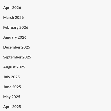
April 2026
March 2026
February 2026
January 2026
December 2025
September 2025
August 2025
July 2025
June 2025
May 2025
April 2025