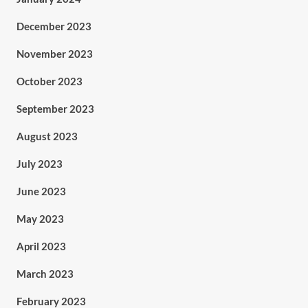
December 2023
November 2023
October 2023
September 2023
August 2023
July 2023
June 2023
May 2023
April 2023
March 2023
February 2023