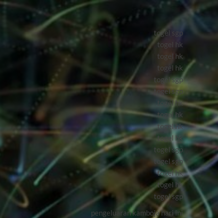
togel sgp
togel hk
togel hk
togel hk
togel sgp
togel sgp
togel hk
togel hk
togel hk
togel hk
togel sgp
togel sgp
togel hk
togel hk
togel sgp
pengeluaran kamboja hari ini