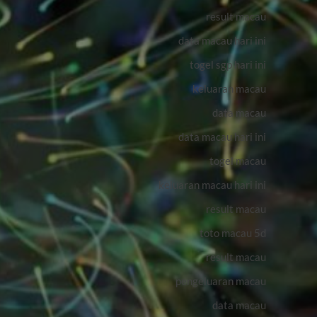
result macau
data macau hari ini
togel sgp hari ini
keluaran macau
data macau
data macau hari ini
togel macau
keluaran macau hari ini
result macau
toto macau 5d
result macau
pengeluaran macau
data macau