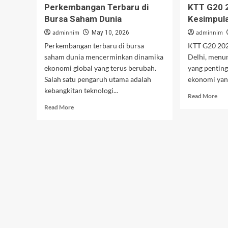
Global
Per
Perkembangan Terbaru di
KTT G20 2
Pasca
Terk
Bursa Saham Dunia
Kesimpul
Pandemi
dan
Dam
adminnim
adminnim
May 10, 2026
Perkembangan terbaru di bursa
KTT G20 202
saham dunia mencerminkan dinamika
Delhi, menun
ekonomi global yang terus berubah.
yang penting
Salah satu pengaruh utama adalah
ekonomi yang
kebangkitan teknologi...
Rea
Read More
mor
Read
Read More
abo
more
KT
about
G2
Perkembangan
202
Terbaru
Sor
di
dan
Bursa
Kes
Saham
Ut
Dunia