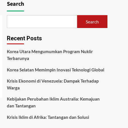
Search
Search
Recent Posts
Korea Utara Mengumumkan Program Nuklir
Terbarunya
Korea Selatan Memimpin Inovasi Teknologi Global
Krisis Ekonomi di Venezuela: Dampak Terhadap
Warga
Kebijakan Perubahan Iklim Australia: Kemajuan
dan Tantangan
Krisis Iklim di Afrika: Tantangan dan Solusi