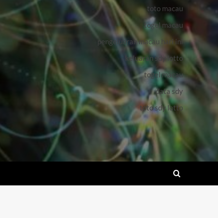
toto macau
togel macau
pengeluaran macau hari ini
keluaran sdy lotto
togel macau
data sdy
toto sdy lotto