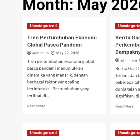
Month:
May 202
Uncategorized
Uncategori
Tren Pertumbuhan Ekonomi
Berita Ga
Global Pasca Pandemi
Perkemba
Dampakn
adminnim
May 29, 2026
adminnim
Tren pertumbuhan ekonomi global
pasca pandemi menunjukkan
Berita Gas 
dinamika yang menarik, dengan
Terkini dan
berbagai faktor yang saling
beberapa tah
berinteraksi. Pertumbuhan yang
dunia telah
terlihat di...
signifikan, d
Read
Rea
Read More
Read More
more
mor
about
abo
Tren
Ber
Pertumbuhan
Gas
Uncategorized
Uncategori
Ekonomi
Dun