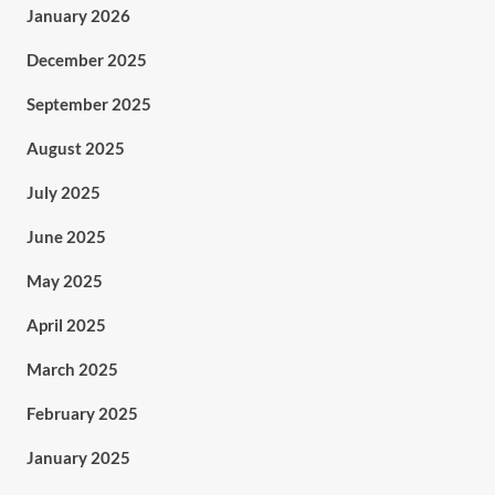
January 2026
December 2025
September 2025
August 2025
July 2025
June 2025
May 2025
April 2025
March 2025
February 2025
January 2025