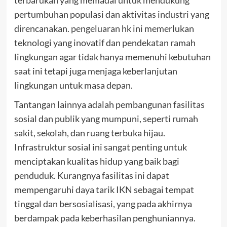
terbarukan yang memadai untuk mendukung
pertumbuhan populasi dan aktivitas industri yang
direncanakan.
pengeluaran hk
ini memerlukan
teknologi yang inovatif dan pendekatan ramah
lingkungan agar tidak hanya memenuhi kebutuhan
saat ini tetapi juga menjaga keberlanjutan
lingkungan untuk masa depan.
Tantangan lainnya adalah pembangunan fasilitas
sosial dan publik yang mumpuni, seperti rumah
sakit, sekolah, dan ruang terbuka hijau.
Infrastruktur sosial ini sangat penting untuk
menciptakan kualitas hidup yang baik bagi
penduduk. Kurangnya fasilitas ini dapat
mempengaruhi daya tarik IKN sebagai tempat
tinggal dan bersosialisasi, yang pada akhirnya
berdampak pada keberhasilan penghuniannya.