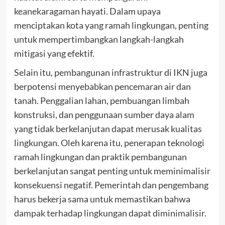
keanekaragaman hayati. Dalam upaya
menciptakan kota yang ramah lingkungan, penting
untuk mempertimbangkan langkah-langkah
mitigasi yang efektif.
Selain itu, pembangunan infrastruktur di IKN juga
berpotensi menyebabkan pencemaran air dan
tanah. Penggalian lahan, pembuangan limbah
konstruksi, dan penggunaan sumber daya alam
yang tidak berkelanjutan dapat merusak kualitas
lingkungan. Oleh karena itu, penerapan teknologi
ramah lingkungan dan praktik pembangunan
berkelanjutan sangat penting untuk meminimalisir
konsekuensi negatif. Pemerintah dan pengembang
harus bekerja sama untuk memastikan bahwa
dampak terhadap lingkungan dapat diminimalisir.