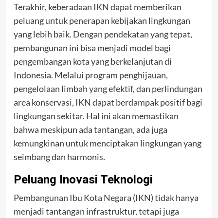
Terakhir, keberadaan IKN dapat memberikan
peluang untuk penerapan kebijakan lingkungan
yang lebih baik. Dengan pendekatan yang tepat,
pembangunan ini bisa menjadi model bagi
pengembangan kota yang berkelanjutan di
Indonesia. Melalui program penghijauan,
pengelolaan limbah yang efektif, dan perlindungan
area konservasi, IKN dapat berdampak positif bagi
lingkungan sekitar. Hal ini akan memastikan
bahwa meskipun ada tantangan, ada juga
kemungkinan untuk menciptakan lingkungan yang
seimbang dan harmonis.
Peluang Inovasi Teknologi
Pembangunan Ibu Kota Negara (IKN) tidak hanya
menjadi tantangan infrastruktur, tetapi juga