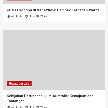
Krisis Ekonomi di Venezuela: Dampak Terhadap Warga
adminnim
July 28, 2026
Uncategorized
Kebijakan Perubahan Iklim Australia: Kemajuan dan
Tantangan
adminnim
July 23, 2026