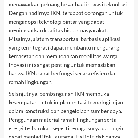
menawarkan peluang besar bagi inovasi teknologi.
Dengan hadirnya IKN, terdapat dorongan untuk
mengadopsi teknologi pintar yang dapat
meningkatkan kualitas hidup masyarakat.
Misalnya, sistem transportasi berbasis aplikasi
yang terintegrasi dapat membantu mengurangi
kemacetan dan memudahkan mobilitas warga.
Inovasi ini sangat penting untuk memastikan
bahwa IKN dapat berfungsi secara efisien dan
ramah lingkungan.
Selanjutnya, pembangunan IKN membuka
kesempatan untuk implementasi teknologi hijau
dalam konstruksi dan pengelolaan sumber daya.
Penggunaan material ramah lingkungan serta
energi terbarukan seperti tenaga surya dan angin
dapat menjadi fokus utama. Hal ini tidak hanya