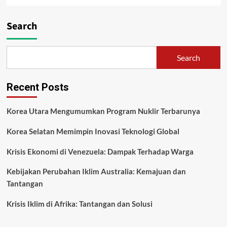
Search
Search
Recent Posts
Korea Utara Mengumumkan Program Nuklir Terbarunya
Korea Selatan Memimpin Inovasi Teknologi Global
Krisis Ekonomi di Venezuela: Dampak Terhadap Warga
Kebijakan Perubahan Iklim Australia: Kemajuan dan
Tantangan
Krisis Iklim di Afrika: Tantangan dan Solusi