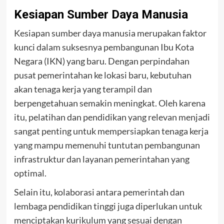
Kesiapan Sumber Daya Manusia
Kesiapan sumber daya manusia merupakan faktor
kunci dalam suksesnya pembangunan Ibu Kota
Negara (IKN) yang baru. Dengan perpindahan
pusat pemerintahan ke lokasi baru, kebutuhan
akan tenaga kerja yang terampil dan
berpengetahuan semakin meningkat. Oleh karena
itu, pelatihan dan pendidikan yang relevan menjadi
sangat penting untuk mempersiapkan tenaga kerja
yang mampu memenuhi tuntutan pembangunan
infrastruktur dan layanan pemerintahan yang
optimal.
Selain itu, kolaborasi antara pemerintah dan
lembaga pendidikan tinggi juga diperlukan untuk
menciptakan kurikulum yang sesuai dengan