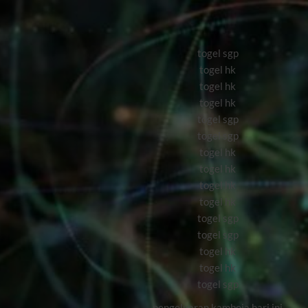
Skip
to
content
togel sgp
togel hk
togel hk
togel hk
togel sgp
togel sgp
togel hk
togel hk
togel hk
togel hk
togel sgp
togel sgp
togel hk
togel hk
togel sgp
pengeluaran kamboja hari ini