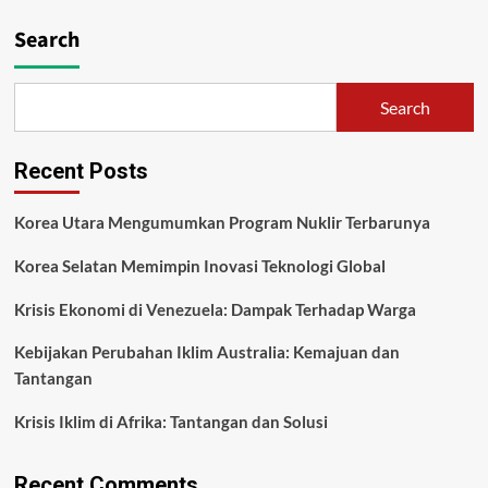
Search
Search
Recent Posts
Korea Utara Mengumumkan Program Nuklir Terbarunya
Korea Selatan Memimpin Inovasi Teknologi Global
Krisis Ekonomi di Venezuela: Dampak Terhadap Warga
Kebijakan Perubahan Iklim Australia: Kemajuan dan
Tantangan
Krisis Iklim di Afrika: Tantangan dan Solusi
Recent Comments