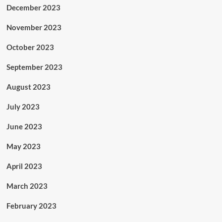
December 2023
November 2023
October 2023
September 2023
August 2023
July 2023
June 2023
May 2023
April 2023
March 2023
February 2023