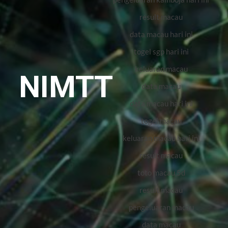
result macau
data macau hari ini
togel sgp hari ini
keluaran macau
NIMTT
data macau
data macau hari ini
togel macau
keluaran macau hari ini
result macau
toto macau 5d
result macau
pengeluaran macau
data macau