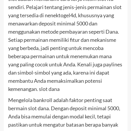
sendiri. Pelajari tentang jenis-jenis permainan slot
yang tersedia di nenektogel4d, khususnya yang
menawarkan deposit minimal 5000 dan
menggunakan metode pembayaran seperti Dana.
Setiap permainan memiliki fitur dan mekanisme
yang berbeda, jadi penting untuk mencoba
beberapa permainan untuk menemukan mana
yang paling cocok untuk Anda. Kenali juga paylines
dan simbol-simbol yang ada, karena ini dapat
membantu Anda memaksimalkan potensi
kemenangan.
slot dana
Mengelola bankroll adalah faktor penting saat
bermain slot dana. Dengan deposit minimal 5000,
Anda bisa memulai dengan modal kecil, tetapi
pastikan untuk mengatur batasan berapa banyak