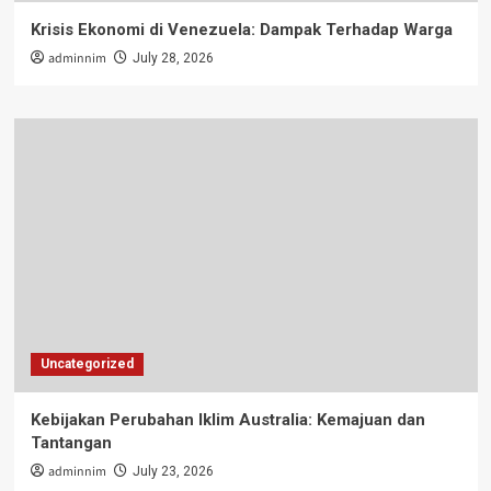
Krisis Ekonomi di Venezuela: Dampak Terhadap Warga
adminnim
July 28, 2026
Uncategorized
Kebijakan Perubahan Iklim Australia: Kemajuan dan
Tantangan
adminnim
July 23, 2026