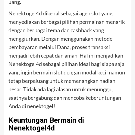
uang.
Nenektogel4d dikenal sebagai agen slot yang
menyediakan berbagai pilihan permainan menarik
dengan berbagai tema dan cashback yang
menggiurkan. Dengan menggunakan metode
pembayaran melalui Dana, proses transaksi
menjadi lebih cepat dan aman. Hal ini menjadikan
Nenektogel4d sebagai pilihan ideal bagi siapa saja
yang ingin bermain slot dengan modal kecil namun
tetap berpeluang untuk memenangkan hadiah
besar. Tidak ada lagi alasan untuk menunggu,
saatnya bergabung dan mencoba keberuntungan
Anda di nenektogel!
Keuntungan Bermain di
Nenektogel4d