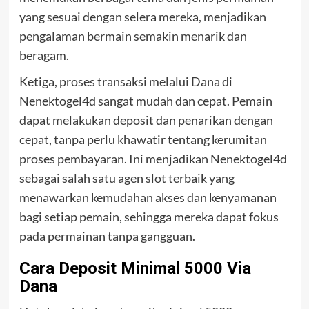
yang sesuai dengan selera mereka, menjadikan
pengalaman bermain semakin menarik dan
beragam.
Ketiga, proses transaksi melalui Dana di
Nenektogel4d sangat mudah dan cepat. Pemain
dapat melakukan deposit dan penarikan dengan
cepat, tanpa perlu khawatir tentang kerumitan
proses pembayaran. Ini menjadikan Nenektogel4d
sebagai salah satu agen slot terbaik yang
menawarkan kemudahan akses dan kenyamanan
bagi setiap pemain, sehingga mereka dapat fokus
pada permainan tanpa gangguan.
Cara Deposit Minimal 5000 Via
Dana