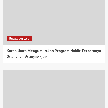
Uncategorized
Korea Utara Mengumumkan Program Nuklir Terbarunya
adminnim
August 7, 2026