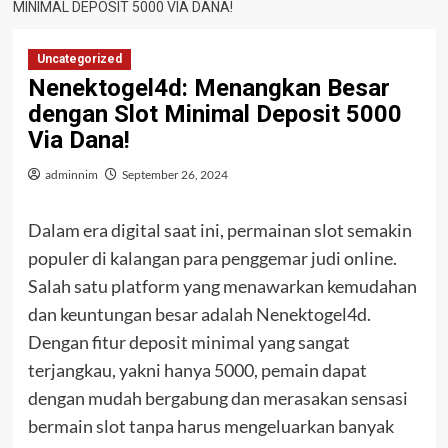
MINIMAL DEPOSIT 5000 VIA DANA!
Uncategorized
Nenektogel4d: Menangkan Besar
dengan Slot Minimal Deposit 5000
Via Dana!
adminnim
September 26, 2024
Dalam era digital saat ini, permainan slot semakin
populer di kalangan para penggemar judi online.
Salah satu platform yang menawarkan kemudahan
dan keuntungan besar adalah Nenektogel4d.
Dengan fitur deposit minimal yang sangat
terjangkau, yakni hanya 5000, pemain dapat
dengan mudah bergabung dan merasakan sensasi
bermain slot tanpa harus mengeluarkan banyak