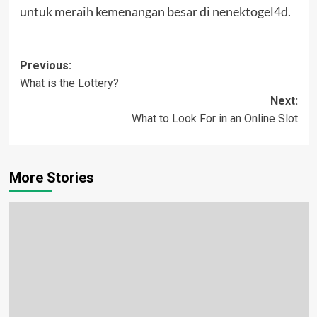
untuk meraih kemenangan besar di nenektogel4d.
Post
Previous:
What is the Lottery?
navigation
Next:
What to Look For in an Online Slot
More Stories